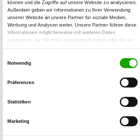
können und die Zugriffe auf unsere Website zu analysieren.
Add dog to the comparison
Außerdem geben wir Informationen zu Ihrer Verwendung
General
unserer Website an unsere Partner für soziale Medien,
Breed book number:
SZ 2350430
Werbung und Analysen weiter. Unsere Partner führen diese
Type of breed:
Informationen möglicherweise mit weiteren Daten
Type of coat:
Stockhair
zusammen, die Sie ihnen bereitgestellt haben oder die sie
Color:
dunkelgrau
im Rahmen Ihrer Nutzung der Dienste gesammelt haben.
Sex:
Female
Sie geben Einwilligung zu unseren Cookies, wenn Sie
Micro chip number:
981189900092139
Einwilligungsauswahl
Tattoo number:
-
unsere Webseite weiterhin nutzen.
Notwendig
Date of birth:
04.11.2018
Inbreeding:
Präferenzen
Parents
Sire:
Statistiken
Dam:
Ratings
Marketing
Breed survey period:
Working title:
Conformation show rating: