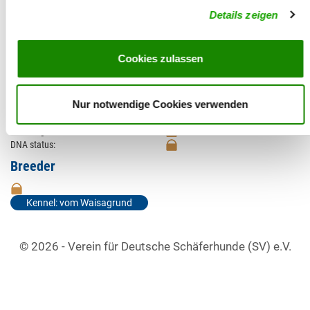
Examinations
Details zeigen
HD rating:
HD breeding value:
89
Cookies zulassen
Former HD breeding value:
Height:
Breeding value size:
86 (85,15%) (57.3 cm)
Former breeding value size:
Nur notwendige Cookies verwenden
X-ray ratio:
ED rating:
DNA status:
Breeder
Kennel: vom Waisagrund
© 2026 - Verein für Deutsche Schäferhunde (SV) e.V.