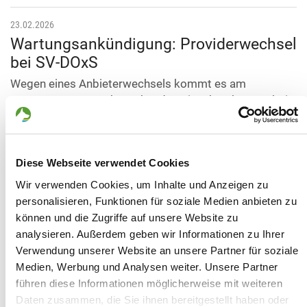
23.02.2026
Wartungsankündigung: Providerwechsel
bei SV-DOxS
Wegen eines Anbieterwechsels kommt es am
26.02.2026 zu vorübergehenden Einschränkungen bei
der Erreichbarkeit von SV-DOxS. Ab dem 27.02.2026
steht der Dienst wieder wie gewohnt zur Verfügung.
Vielen Dank für Ihr Verständnis.
Diese Webseite verwendet Cookies
SV-HG
Wir verwenden Cookies, um Inhalte und Anzeigen zu
personalisieren, Funktionen für soziale Medien anbieten zu
28.01.2026
können und die Zugriffe auf unsere Website zu
Decknachrichten
analysieren. Außerdem geben wir Informationen zu Ihrer
Die Decknachrichten für Januar 2026 sind jetzt
Verwendung unserer Website an unsere Partner für soziale
verfügbar.
Medien, Werbung und Analysen weiter. Unsere Partner
Hier geht's zu den Decknachrichten ...
führen diese Informationen möglicherweise mit weiteren
Daten zusammen, die Sie ihnen bereitgestellt haben oder