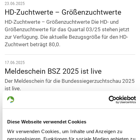
23.06.2025
HD-Zuchtwerte – Größenzuchtwerte
HD-Zuchtwerte – Größenzuchtwerte Die HD- und
Größenzuchtwerte für das Quartal 03/25 stehen jetzt
zur Verfügung. Die aktuelle Bezugsgröße für den HD-
Zuchtwert beträgt 80,0.
17.06.2025
Meldeschein BSZ 2025 ist live
Der Meldeschein für die Bundessiegerzuchtschau 2025
ist live.
Hier gehts zum Meldeschein
25.03.2025
Neu auf SV-DOxS - Meldeportal für
Diese Webseite verwendet Cookies
Wesensbeurteilungen in Deutschland!
Wir verwenden Cookies, um Inhalte und Anzeigen zu
personalisieren, Funktionen für soziale Medien anbieten zu
Ab sofort können Meldungen für Wesensbeurteilungen