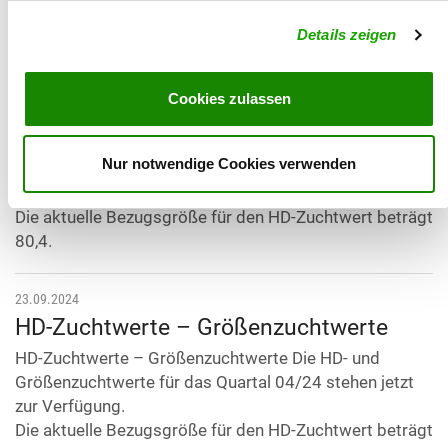
kann es vereinzelt noch zu Fehlern kommen.
Wir bitten um Ihr Verständis.
Details zeigen
19.12.2024
Cookies zulassen
HD-Zuchtwerte – Größenzuchtwerte
HD-Zuchtwerte – Größenzuchtwerte Die HD- und
Nur notwendige Cookies verwenden
Größenzuchtwerte für das Quartal 01/25 stehen jetzt
zur Verfügung.
Die aktuelle Bezugsgröße für den HD-Zuchtwert beträgt
80,4.
23.09.2024
HD-Zuchtwerte – Größenzuchtwerte
HD-Zuchtwerte – Größenzuchtwerte Die HD- und
Größenzuchtwerte für das Quartal 04/24 stehen jetzt
zur Verfügung.
Die aktuelle Bezugsgröße für den HD-Zuchtwert beträgt