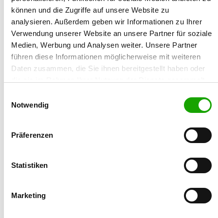
können und die Zugriffe auf unsere Website zu
über das Meldeportal in SV-DOxS erfolgen und
analysieren. Außerdem geben wir Informationen zu Ihrer
verwaltet werden.
Verwendung unserer Website an unsere Partner für soziale
Medien, Werbung und Analysen weiter. Unsere Partner
führen diese Informationen möglicherweise mit weiteren
21.03.2025
Daten zusammen, die Sie ihnen bereitgestellt haben oder
HD-Zuchtwerte – Größenzuchtwerte
die sie im Rahmen Ihrer Nutzung der Dienste gesammelt
HD-Zuchtwerte – Größenzuchtwerte Die HD- und
haben. Sie geben Einwilligung zu unseren Cookies, wenn
Einwilligungsauswahl
Größenzuchtwerte für das Quartal 02/25 stehen jetzt
Sie unsere Webseite weiterhin nutzen.
Notwendig
zur Verfügung.
Die aktuelle Bezugsgröße für den HD-Zuchtwert beträgt
Präferenzen
80,2.
Statistiken
21.02.2025
Wartungsarbeiten SV-Doxs 19. Februar
2025
Marketing
Aufgrund der Wartungsarbeiten vom 19. Februar 2025