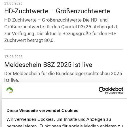
23.06.2025
HD-Zuchtwerte – Größenzuchtwerte
HD-Zuchtwerte – Größenzuchtwerte Die HD- und
Größenzuchtwerte für das Quartal 03/25 stehen jetzt
zur Verfügung. Die aktuelle Bezugsgröße für den HD-
Zuchtwert beträgt 80,0.
17.06.2025
Meldeschein BSZ 2025 ist live
Der Meldeschein für die Bundessiegerzuchtschau 2025
ist live.
Hier gehts zum Meldeschein
25.03.2025
Neu auf SV-DOxS - Meldeportal für
Diese Webseite verwendet Cookies
Wesensbeurteilungen in Deutschland!
Wir verwenden Cookies, um Inhalte und Anzeigen zu
personalisieren, Funktionen für soziale Medien anbieten zu
Ab sofort können Meldungen für Wesensbeurteilungen