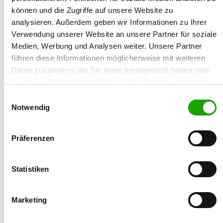
können und die Zugriffe auf unsere Website zu
über das Meldeportal in SV-DOxS erfolgen und
analysieren. Außerdem geben wir Informationen zu Ihrer
verwaltet werden.
Verwendung unserer Website an unsere Partner für soziale
Medien, Werbung und Analysen weiter. Unsere Partner
führen diese Informationen möglicherweise mit weiteren
21.03.2025
Daten zusammen, die Sie ihnen bereitgestellt haben oder
HD-Zuchtwerte – Größenzuchtwerte
die sie im Rahmen Ihrer Nutzung der Dienste gesammelt
HD-Zuchtwerte – Größenzuchtwerte Die HD- und
haben. Sie geben Einwilligung zu unseren Cookies, wenn
Einwilligungsauswahl
Größenzuchtwerte für das Quartal 02/25 stehen jetzt
Sie unsere Webseite weiterhin nutzen.
Notwendig
zur Verfügung.
Die aktuelle Bezugsgröße für den HD-Zuchtwert beträgt
Präferenzen
80,2.
Statistiken
21.02.2025
Wartungsarbeiten SV-Doxs 19. Februar
2025
Marketing
Aufgrund der Wartungsarbeiten vom 19. Februar 2025