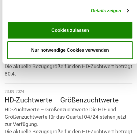
kann es vereinzelt noch zu Fehlern kommen.
Wir bitten um Ihr Verständis.
Details zeigen
19.12.2024
Cookies zulassen
HD-Zuchtwerte – Größenzuchtwerte
HD-Zuchtwerte – Größenzuchtwerte Die HD- und
Nur notwendige Cookies verwenden
Größenzuchtwerte für das Quartal 01/25 stehen jetzt
zur Verfügung.
Die aktuelle Bezugsgröße für den HD-Zuchtwert beträgt
80,4.
23.09.2024
HD-Zuchtwerte – Größenzuchtwerte
HD-Zuchtwerte – Größenzuchtwerte Die HD- und
Größenzuchtwerte für das Quartal 04/24 stehen jetzt
zur Verfügung.
Die aktuelle Bezugsgröße für den HD-Zuchtwert beträgt