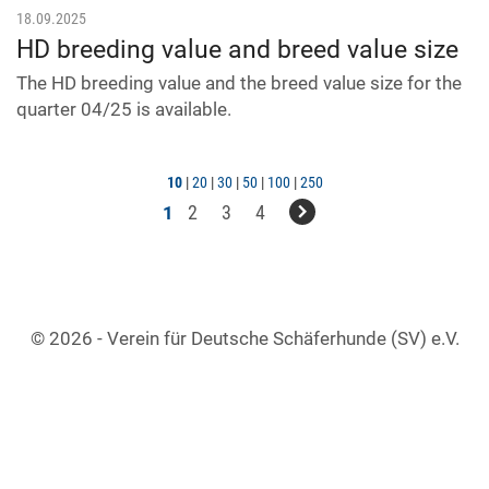
18.09.2025
HD breeding value and breed value size
The HD breeding value and the breed value size for the
quarter 04/25 is available.
10
|
20
|
30
|
50
|
100
|
250
2
3
4
1
© 2026 - Verein für Deutsche Schäferhunde (SV) e.V.