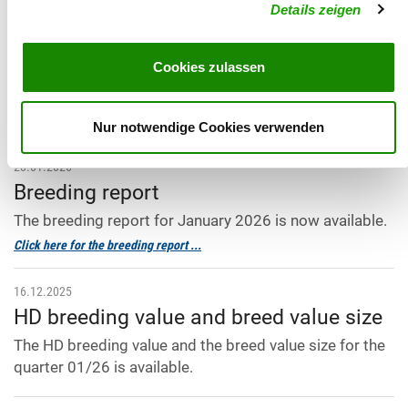
Due to a change of provider, there will be temporary
Details zeigen
restrictions in the accessibility of SV-DOxS on February
26, 2026. From February 27, 2026, the service will be
Cookies zulassen
available as usual.
Thank you for your understanding.
SV-HG
Nur notwendige Cookies verwenden
28.01.2026
Breeding report
The breeding report for January 2026 is now available.
Click here for the breeding report ...
16.12.2025
HD breeding value and breed value size
The HD breeding value and the breed value size for the
quarter 01/26 is available.