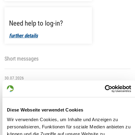
Need help to log-in?
further details
Short messages
30.07.2026
Decknachrichten
Die Decknachrichten für July sind jetzt verfügbar.
Hier geht's zu den Decknachrichten...
Diese Webseite verwendet Cookies
Wir verwenden Cookies, um Inhalte und Anzeigen zu
29.06.2026
HD breeding value and breed value size
personalisieren, Funktionen für soziale Medien anbieten zu
können und die Zugriffe auf unsere Website zu