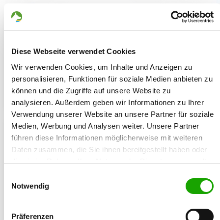
Welcome to the new dog
data base of the Verein für
Diese Webseite verwendet Cookies
Deutsche Schäferhunde (SV)
Wir verwenden Cookies, um Inhalte und Anzeigen zu
e.V.
personalisieren, Funktionen für soziale Medien anbieten zu
können und die Zugriffe auf unsere Website zu
further details
analysieren. Außerdem geben wir Informationen zu Ihrer
Verwendung unserer Website an unsere Partner für soziale
Medien, Werbung und Analysen weiter. Unsere Partner
führen diese Informationen möglicherweise mit weiteren
Overview of packages
Daten zusammen, die Sie ihnen bereitgestellt haben oder
die sie im Rahmen Ihrer Nutzung der Dienste gesammelt
You can individually put together
haben. Sie geben Einwilligung zu unseren Cookies, wenn
Einwilligungsauswahl
your package in the 12 months
Sie unsere Webseite weiterhin nutzen.
Notwendig
subscription
further details
Präferenzen