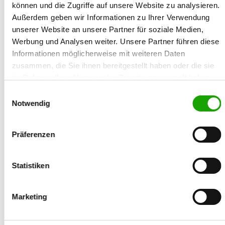
Tel. 017662966296, E-Mail: mrerath@gmx.net
können und die Zugriffe auf unsere Website zu analysieren.
Außerdem geben wir Informationen zu Ihrer Verwendung
unserer Website an unsere Partner für soziale Medien,
Werbung und Analysen weiter. Unsere Partner führen diese
18.10.2026
- Prüfung
Informationen möglicherweise mit weiteren Daten
Pforzheim-Sedan
zusammen, die Sie ihnen bereitgestellt haben oder die sie
LG12 - Baden
im Rahmen Ihrer Nutzung der Dienste gesammelt haben.
Ralf Egenberger
Sie geben Einwilligung zu unseren Cookies, wenn Sie
Einwilligungsauswahl
13.10.2026
23:59 Uhr
unsere Webseite weiterhin nutzen.
Notwendig
Keine Teilnehmer
Äussere Dietlinger Str. 250, 75179 Pforzheim, IGP 1,2,3,
IFH 1, IFH 2, IFH 3, BH, IBGH 1,2,3, Sachkunde, VL:
Präferenzen
Alexander Pfitzenmeier, E-Mail:
uhrenschmied@googlemail.com
Statistiken
18.10.2026
- Prüfung
Marketing
Plauen-Echo e.V.
LG18 - Sachsen