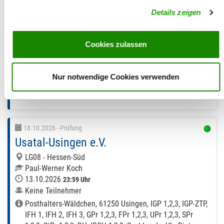
Marco Apitz
Details zeigen
13.10.2026
23:59 Uhr
Keine Teilnehmer
Pausaer Str. 173, 08525 Plauen, IGP 1,2,3, IFH 1, IFH 2,
Cookies zulassen
IFH 3, GPr 1,2,3, FPr 1,2,3, UPr 1,2,3, SPr 1,2,3, BH, IBGH
1,2,3, Sachkunde, VL: Bernd Büttner, Tel. 03741524960 o.
015129130502, Fax: 037415959779, E-Mail:
Nur notwendige Cookies verwenden
be.buettner@t-online.de
18.10.2026
- Prüfung
Usatal-Usingen e.V.
LG08 - Hessen-Süd
Paul-Werner Koch
13.10.2026
23:59 Uhr
Keine Teilnehmer
Posthalters-Wäldchen, 61250 Usingen, IGP 1,2,3, IGP-ZTP,
IFH 1, IFH 2, IFH 3, GPr 1,2,3, FPr 1,2,3, UPr 1,2,3, SPr