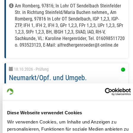
Am Romberg, 97816; In Lohr OT Sendelbach Steinfelder
Str. in Richtung Steinfeld/Maria Buchen nehmen,, Am
Romberg, 97816 In Lohr OT Sendelbach, IGP 1,2,3, IGP-
ZTP, IFH 1, IFH 2, IFH 3, GPr 1,2,3, FPr 1,2,3, UPr 1,2,3, SPr
1,2,3, StPr 1,2,3, BH, IBGH 1,2,3, SVAD, IAD, RH-V,
Sachkunde, VL: Karoline Hergenröder, Tel. 016098511720
o. 093523123, E-Mail: alfredhergenroeder@t-online.de
18.10.2026
- Prüfung
Neumarkt/Opf. und Umgeb.
LG14 - Bayern-Nord
Christof Metz
13.10.2026
23:59 Uhr
Keine Teilnehmer
Diese Webseite verwendet Cookies
Goldschmidtstr. 46, 92318 Neumarkt in der Oberpfalz, IGP
1,2,3, IFH 1, IFH 2, IFH 3, GPr 1,2,3, FPr 1,2,3, UPr 1,2,3,
Wir verwenden Cookies, um Inhalte und Anzeigen zu
SPr 1,2,3, BH, IBGH 1,2,3, Sachkunde, VL: Marion Erath,
personalisieren, Funktionen für soziale Medien anbieten zu