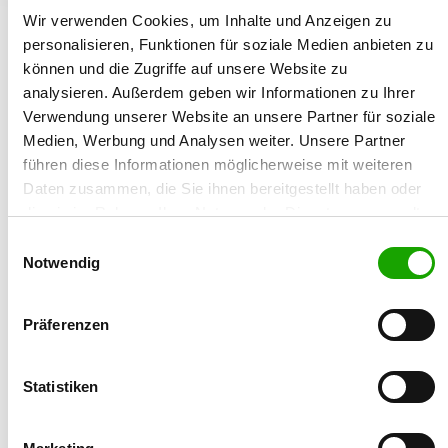
Wir verwenden Cookies, um Inhalte und Anzeigen zu
18.09.1957
personalisieren, Funktionen für soziale Medien anbieten zu
können und die Zugriffe auf unsere Website zu
Züchtername:
analysieren. Außerdem geben wir Informationen zu Ihrer
Frank Maxein
Verwendung unserer Website an unsere Partner für soziale
Medien, Werbung und Analysen weiter. Unsere Partner
Straße/Nr.:
führen diese Informationen möglicherweise mit weiteren
Langenstück 18
Daten zusammen, die Sie ihnen bereitgestellt haben oder
die sie im Rahmen Ihrer Nutzung der Dienste gesammelt
Plz/Ort:
haben. Sie geben Einwilligung zu unseren Cookies, wenn
56566 Neuwied
Einwilligungsauswahl
Sie unsere Webseite weiterhin nutzen.
Notwendig
Land:
Deutschland
Präferenzen
Mobil:
0152 29263350
Statistiken