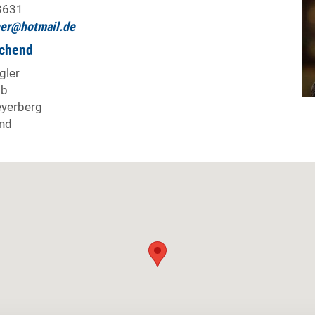
3631
er@hotmail.de
ichend
gler
1b
yerberg
nd