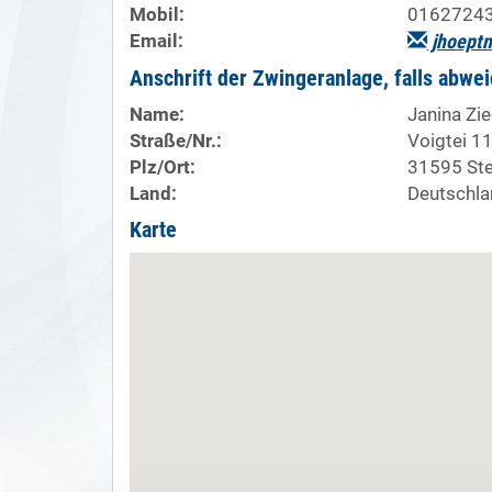
Mobil:
0162724
Email:
jhoeptn
Anschrift der Zwingeranlage, falls abwe
Name:
Janina Zie
Straße/Nr.:
Voigtei 1
Plz/Ort:
31595 Ste
Land:
Deutschla
Karte