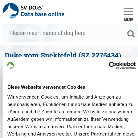
MENU
Duke vom Spektefeld (SZ 2275434)
Basic data
Add dog to the comparison
Diese Webseite verwendet Cookies
General
Wir verwenden Cookies, um Inhalte und Anzeigen zu
Breed book number:
SZ 2275434
personalisieren, Funktionen für soziale Medien anbieten zu
Type of breed:
können und die Zugriffe auf unsere Website zu analysieren.
Type of coat:
Stockhair
Außerdem geben wir Informationen zu Ihrer Verwendung
Color:
dunkelgrau
Sex:
Male
unserer Website an unsere Partner für soziale Medien,
Micro chip number:
981189900022929
Werbung und Analysen weiter. Unsere Partner führen diese
Tattoo number:
-