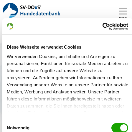
MENU
Diese Webseite verwendet Cookies
Zwinger: von der Siegermacht
Wir verwenden Cookies, um Inhalte und Anzeigen zu
Gründungsdatum:
personalisieren, Funktionen für soziale Medien anbieten zu
09.05.2017
können und die Zugriffe auf unsere Website zu
analysieren. Außerdem geben wir Informationen zu Ihrer
Züchter:
Verwendung unserer Website an unsere Partner für soziale
Patrick Müller, 36396 Steinau - Deutschland
Medien, Werbung und Analysen weiter. Unsere Partner
führen diese Informationen möglicherweise mit weiteren
Daten zusammen, die Sie ihnen bereitgestellt haben oder
die sie im Rahmen Ihrer Nutzung der Dienste gesammelt
Zwinger
Welpenangebote
Deckakte
haben. Sie geben Einwilligung zu unseren Cookies, wenn
Einwilligungsauswahl
Sie unsere Webseite weiterhin nutzen.
Notwendig