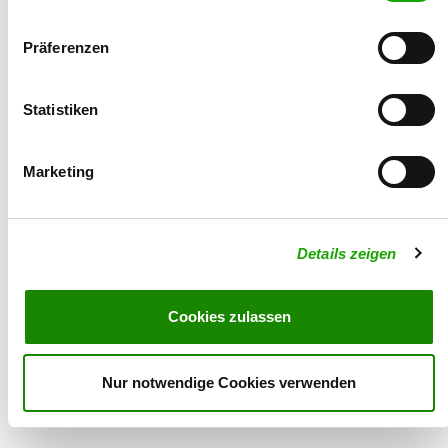
Präferenzen
Statistiken
© 2026 - Verein für Deutsche Schäferhunde (SV) e.V.
Marketing
Details zeigen
Cookies zulassen
Nur notwendige Cookies verwenden