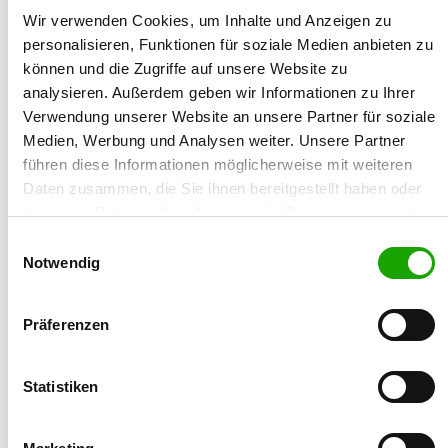
Wir verwenden Cookies, um Inhalte und Anzeigen zu
21.03.1985
personalisieren, Funktionen für soziale Medien anbieten zu
können und die Zugriffe auf unsere Website zu
Züchtername:
analysieren. Außerdem geben wir Informationen zu Ihrer
Arno Schneider
Verwendung unserer Website an unsere Partner für soziale
Medien, Werbung und Analysen weiter. Unsere Partner
Straße/Nr.:
führen diese Informationen möglicherweise mit weiteren
Prinz-Otto-Str. 4
Daten zusammen, die Sie ihnen bereitgestellt haben oder
die sie im Rahmen Ihrer Nutzung der Dienste gesammelt
Plz/Ort:
haben. Sie geben Einwilligung zu unseren Cookies, wenn
57520 Friedewald
Einwilligungsauswahl
Sie unsere Webseite weiterhin nutzen.
Notwendig
Land:
Deutschland
Präferenzen
Mobil:
01601586483
Statistiken