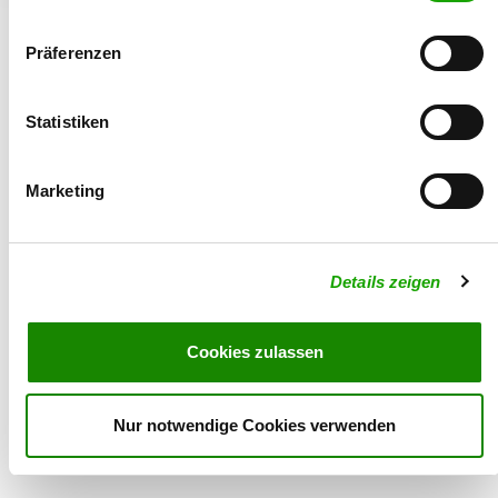
Präferenzen
Statistiken
© 2026 - Verein für Deutsche Schäferhunde (SV) e.V.
Marketing
Details zeigen
Cookies zulassen
Nur notwendige Cookies verwenden