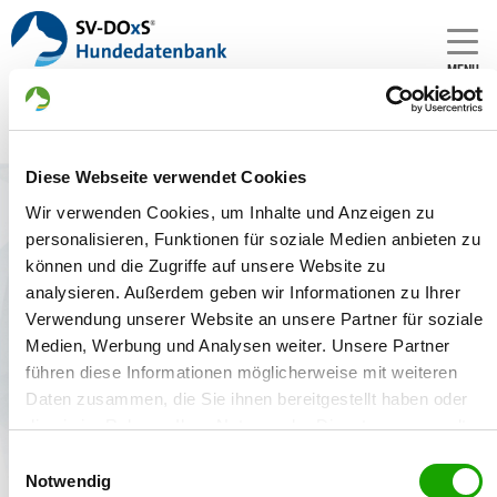
MENU
Diese Webseite verwendet Cookies
Zwinger: vom Prälatenwald
Wir verwenden Cookies, um Inhalte und Anzeigen zu
Gründungsdatum:
personalisieren, Funktionen für soziale Medien anbieten zu
15.09.1993
können und die Zugriffe auf unsere Website zu
analysieren. Außerdem geben wir Informationen zu Ihrer
Verwendung unserer Website an unsere Partner für soziale
Medien, Werbung und Analysen weiter. Unsere Partner
Welpenangebote
Deckakte
führen diese Informationen möglicherweise mit weiteren
Daten zusammen, die Sie ihnen bereitgestellt haben oder
die sie im Rahmen Ihrer Nutzung der Dienste gesammelt
Keine Deckakte gefunden.
haben. Sie geben Einwilligung zu unseren Cookies, wenn
Einwilligungsauswahl
Sie unsere Webseite weiterhin nutzen.
Notwendig