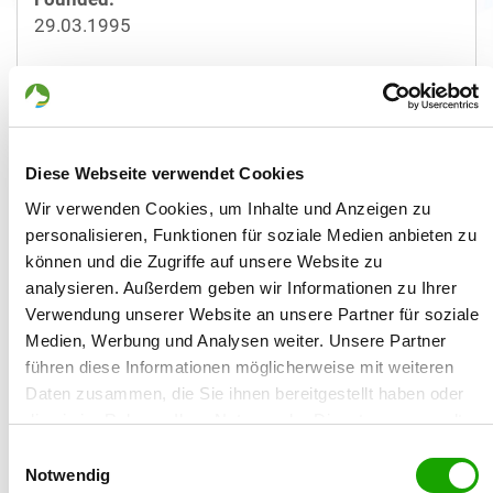
29.03.1995
Breeder:
Günther Müller
Street/No.:
Diese Webseite verwendet Cookies
Ehlaweg 5
Wir verwenden Cookies, um Inhalte und Anzeigen zu
personalisieren, Funktionen für soziale Medien anbieten zu
Zip/City:
können und die Zugriffe auf unsere Website zu
89423 Gundelfingen
analysieren. Außerdem geben wir Informationen zu Ihrer
Verwendung unserer Website an unsere Partner für soziale
Country:
Medien, Werbung und Analysen weiter. Unsere Partner
Germany
führen diese Informationen möglicherweise mit weiteren
Daten zusammen, die Sie ihnen bereitgestellt haben oder
Phone:
die sie im Rahmen Ihrer Nutzung der Dienste gesammelt
090733221
haben. Sie geben Einwilligung zu unseren Cookies, wenn
Einwilligungsauswahl
Sie unsere Webseite weiterhin nutzen.
Email:
Notwendig