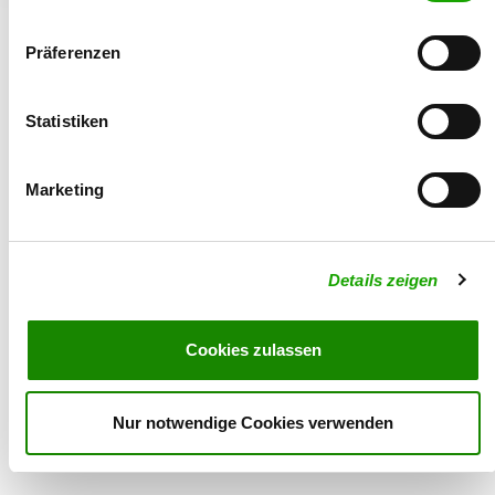
Präferenzen
Statistiken
© 2026 - Verein für Deutsche Schäferhunde (SV) e.V.
Marketing
Details zeigen
Cookies zulassen
Nur notwendige Cookies verwenden