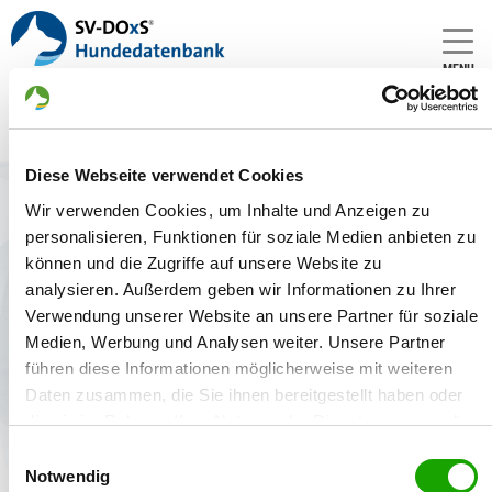
MENU
Diese Webseite verwendet Cookies
Zwinger: vom Don Fluß
Wir verwenden Cookies, um Inhalte und Anzeigen zu
Gründungsdatum:
personalisieren, Funktionen für soziale Medien anbieten zu
09.10.1997
können und die Zugriffe auf unsere Website zu
analysieren. Außerdem geben wir Informationen zu Ihrer
Verwendung unserer Website an unsere Partner für soziale
Medien, Werbung und Analysen weiter. Unsere Partner
Welpenangebote
Deckakte
führen diese Informationen möglicherweise mit weiteren
Daten zusammen, die Sie ihnen bereitgestellt haben oder
die sie im Rahmen Ihrer Nutzung der Dienste gesammelt
Keine Deckakte gefunden.
haben. Sie geben Einwilligung zu unseren Cookies, wenn
Einwilligungsauswahl
Sie unsere Webseite weiterhin nutzen.
Notwendig