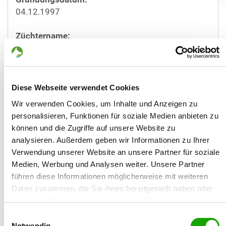
04.12.1997
Züchtername:
Thomas Lapp
Straße/Nr.:
Florscheidstr. 18
Diese Webseite verwendet Cookies
Wir verwenden Cookies, um Inhalte und Anzeigen zu
Plz/Ort:
personalisieren, Funktionen für soziale Medien anbieten zu
63477 Maintal
können und die Zugriffe auf unsere Website zu
analysieren. Außerdem geben wir Informationen zu Ihrer
Land:
Verwendung unserer Website an unsere Partner für soziale
Deutschland
Medien, Werbung und Analysen weiter. Unsere Partner
führen diese Informationen möglicherweise mit weiteren
Mobil:
Daten zusammen, die Sie ihnen bereitgestellt haben oder
0170/8037688
die sie im Rahmen Ihrer Nutzung der Dienste gesammelt
haben. Sie geben Einwilligung zu unseren Cookies, wenn
Einwilligungsauswahl
Email:
Sie unsere Webseite weiterhin nutzen.
Notwendig