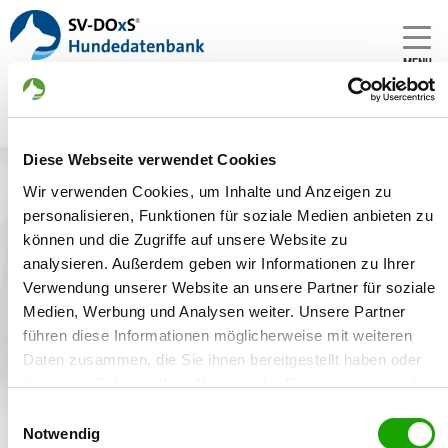
MENU
Diese Webseite verwendet Cookies
Zwinger: von der Alten Rüster
Wir verwenden Cookies, um Inhalte und Anzeigen zu
Gründungsdatum:
personalisieren, Funktionen für soziale Medien anbieten zu
12.07.2002
können und die Zugriffe auf unsere Website zu
analysieren. Außerdem geben wir Informationen zu Ihrer
Züchter:
Verwendung unserer Website an unsere Partner für soziale
Detlef Tantow, 16225 Eberswalde OT Sommerfelde -
Medien, Werbung und Analysen weiter. Unsere Partner
Deutschland
führen diese Informationen möglicherweise mit weiteren
Daten zusammen, die Sie ihnen bereitgestellt haben oder
die sie im Rahmen Ihrer Nutzung der Dienste gesammelt
haben. Sie geben Einwilligung zu unseren Cookies, wenn
Welpenangebote
Deckakte
Einwilligungsauswahl
Sie unsere Webseite weiterhin nutzen.
Notwendig