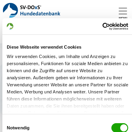
MENU
Diese Webseite verwendet Cookies
Zwinger: von der germanischen
Wir verwenden Cookies, um Inhalte und Anzeigen zu
Wolfsschanze
personalisieren, Funktionen für soziale Medien anbieten zu
Gründungsdatum:
können und die Zugriffe auf unsere Website zu
07.04.2008
analysieren. Außerdem geben wir Informationen zu Ihrer
Verwendung unserer Website an unsere Partner für soziale
Medien, Werbung und Analysen weiter. Unsere Partner
führen diese Informationen möglicherweise mit weiteren
Welpenangebote
Deckakte
Daten zusammen, die Sie ihnen bereitgestellt haben oder
die sie im Rahmen Ihrer Nutzung der Dienste gesammelt
haben. Sie geben Einwilligung zu unseren Cookies, wenn
Keine Deckakte gefunden.
Einwilligungsauswahl
Sie unsere Webseite weiterhin nutzen.
Notwendig