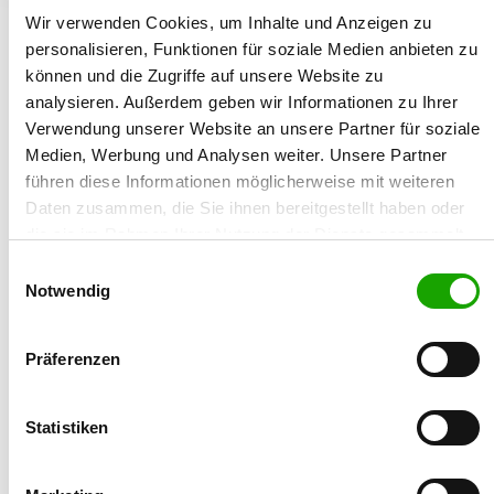
Wir verwenden Cookies, um Inhalte und Anzeigen zu
06.08.2008
personalisieren, Funktionen für soziale Medien anbieten zu
können und die Zugriffe auf unsere Website zu
Breeder:
analysieren. Außerdem geben wir Informationen zu Ihrer
Andreas Simoniello
Verwendung unserer Website an unsere Partner für soziale
Medien, Werbung und Analysen weiter. Unsere Partner
Street/No.:
führen diese Informationen möglicherweise mit weiteren
Lindenstr. 9
Daten zusammen, die Sie ihnen bereitgestellt haben oder
die sie im Rahmen Ihrer Nutzung der Dienste gesammelt
Zip/City:
haben. Sie geben Einwilligung zu unseren Cookies, wenn
89173 Luizhausen
Einwilligungsauswahl
Sie unsere Webseite weiterhin nutzen.
Notwendig
Country:
Germany
Präferenzen
Email:
simoniello@arcor.de
Statistiken