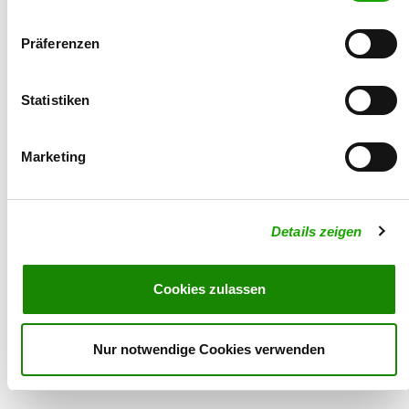
Präferenzen
Statistiken
© 2026 - Verein für Deutsche Schäferhunde (SV) e.V.
Marketing
Details zeigen
Cookies zulassen
Nur notwendige Cookies verwenden