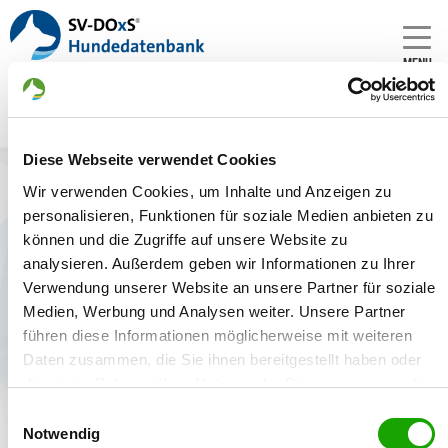
MENU
Diese Webseite verwendet Cookies
Zwinger: von den zwölf Apostel
Wir verwenden Cookies, um Inhalte und Anzeigen zu
Gründungsdatum:
personalisieren, Funktionen für soziale Medien anbieten zu
20.12.2016
können und die Zugriffe auf unsere Website zu
analysieren. Außerdem geben wir Informationen zu Ihrer
Züchter:
Verwendung unserer Website an unsere Partner für soziale
Erika Franz, 96365 Nordhalben - Deutschland
Medien, Werbung und Analysen weiter. Unsere Partner
führen diese Informationen möglicherweise mit weiteren
Daten zusammen, die Sie ihnen bereitgestellt haben oder
die sie im Rahmen Ihrer Nutzung der Dienste gesammelt
Zwinger
Welpenangebote
Deckakte
haben. Sie geben Einwilligung zu unseren Cookies, wenn
Einwilligungsauswahl
Sie unsere Webseite weiterhin nutzen.
Notwendig