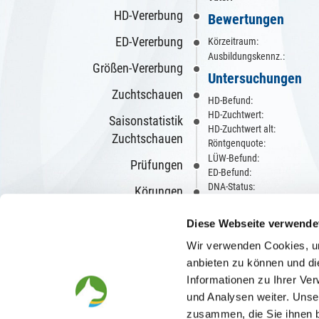
HD-Vererbung
Bewertungen
ED-Vererbung
Körzeitraum:
Ausbildungskennz.:
Größen-Vererbung
Untersuchungen
Zuchtschauen
HD-Befund:
HD-Zuchtwert:
Saisonstatistik
HD-Zuchtwert alt:
Zuchtschauen
Röntgenquote:
LÜW-Befund:
Prüfungen
ED-Befund:
DNA-Status:
Körungen
Züchter/in
Wesensbeurteilungen
Diese Webseite verwende
Richterberichte
Wir verwenden Cookies, um
Zwinger: vom Forche
anbieten zu können und di
Videos
Informationen zu Ihrer Ve
Beschreibungen
und Analysen weiter. Unse
zusammen, die Sie ihnen b