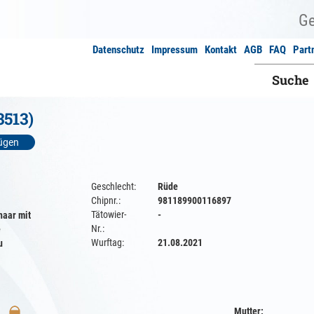
Datenschutz
Impressum
Kontakt
AGB
FAQ
Part
Suche
3513)
fügen
Geschlecht:
Rüde
Chipnr.:
981189900116897
Tätowier-
-
haar mit
Nr.:
e
Wurftag:
21.08.2021
u
Mutter: