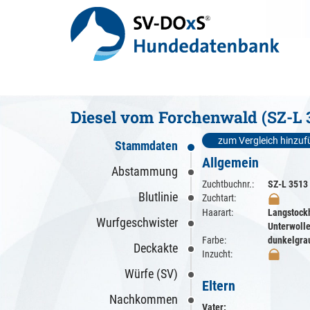
Diesel vom Forchenwald (SZ-L 
zum Vergleich hinzu
Stammdaten
Allgemein
Abstammung
Zuchtbuchnr.:
SZ-L 3513
Blutlinie
Zuchtart:
Haarart:
Langstock
Wurfgeschwister
Unterwoll
Farbe:
dunkelgra
Deckakte
Inzucht:
Würfe (SV)
Eltern
Nachkommen
Vater: