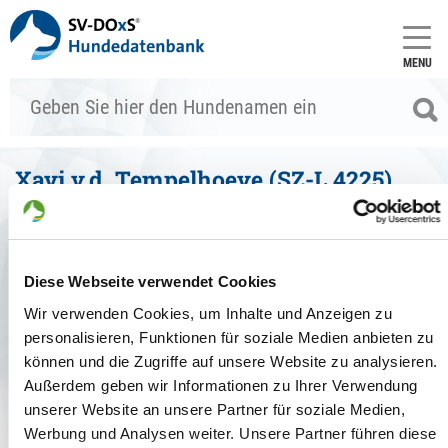
MENU
Xavi v.d. Tempelhoeve (SZ-L 4225)
Stammdaten
zum Vergleich hinzufügen
Diese Webseite verwendet Cookies
Allgemein
Wir verwenden Cookies, um Inhalte und Anzeigen zu
Zuchtbuchnr.:
SZ-L 4225
personalisieren, Funktionen für soziale Medien anbieten zu
Zuchtart:
können und die Zugriffe auf unsere Website zu analysieren.
Haarart:
Langstockhaar mit Unterwolle
Außerdem geben wir Informationen zu Ihrer Verwendung
Farbe:
schwarz-braun
Geschlecht:
Rüde
unserer Website an unsere Partner für soziale Medien,
Chipnr.:
528140000787555
Werbung und Analysen weiter. Unsere Partner führen diese
Tätowier-Nr.:
-