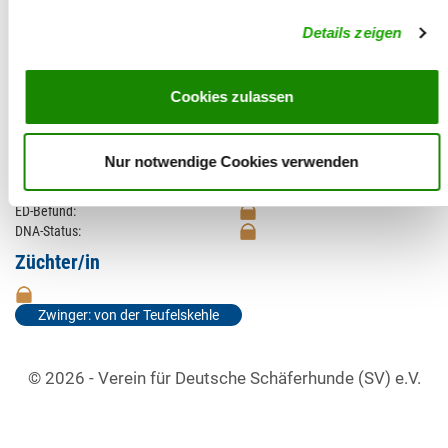
Zuchtbewertung:
Details zeigen
Untersuchungen
HD-Befund:
HD-Zuchtwert:
82
Cookies zulassen
HD-Zuchtwert alt:
Größe:
Größe-Zuchtwert:
86 (85,78%) (62.3 cm)
Nur notwendige Cookies verwenden
Größe-Zuchtwert alt:
Röntgenquote:
ED-Befund:
DNA-Status:
Züchter/in
Zwinger: von der Teufelskehle
© 2026 - Verein für Deutsche Schäferhunde (SV) e.V.