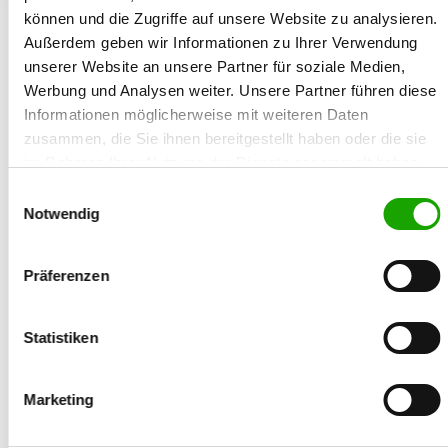
können und die Zugriffe auf unsere Website zu analysieren.
zum Vergleich hinzufügen
Außerdem geben wir Informationen zu Ihrer Verwendung
Allgemein
unserer Website an unsere Partner für soziale Medien,
Werbung und Analysen weiter. Unsere Partner führen diese
Zuchtbuchnr.:
SZ 2333464
Informationen möglicherweise mit weiteren Daten
Zuchtart:
zusammen, die Sie ihnen bereitgestellt haben oder die sie
Haarart:
Stockhaar
Farbe:
schwarz
im Rahmen Ihrer Nutzung der Dienste gesammelt haben.
Geschlecht:
Rüde
Sie geben Einwilligung zu unseren Cookies, wenn Sie
Einwilligungsauswahl
Chipnr.:
981189900100448
unsere Webseite weiterhin nutzen.
Notwendig
Tätowier-Nr.:
-
Wurftag:
09.02.2017
Inzucht:
Präferenzen
Eltern
Vater:
Statistiken
Mutter:
Bewertungen
Marketing
Körzeitraum:
Ausbildungskennz.: