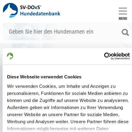
MENU
Danka di Casa Jose (SZ 2341901)
Stammdaten
Diese Webseite verwendet Cookies
zum Vergleich hinzufügen
Allgemein
Wir verwenden Cookies, um Inhalte und Anzeigen zu
personalisieren, Funktionen für soziale Medien anbieten zu
Zuchtbuchnr.:
SZ 2341901, ROI 14/130014
können und die Zugriffe auf unsere Website zu analysieren.
Zuchtart:
Außerdem geben wir Informationen zu Ihrer Verwendung
Haarart:
Stockhaar
Farbe:
schwarz-braun
unserer Website an unsere Partner für soziale Medien,
Geschlecht:
Hündin
Werbung und Analysen weiter. Unsere Partner führen diese
Chipnr.:
380260041455020
Informationen möglicherweise mit weiteren Daten
Tätowier-Nr.:
-