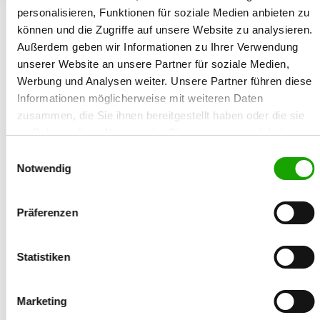
personalisieren, Funktionen für soziale Medien anbieten zu
zum Vergleich hinzufügen
können und die Zugriffe auf unsere Website zu analysieren.
Außerdem geben wir Informationen zu Ihrer Verwendung
Allgemein
unserer Website an unsere Partner für soziale Medien,
Zuchtbuchnr.:
SZ 2351612
Werbung und Analysen weiter. Unsere Partner führen diese
Zuchtart:
Informationen möglicherweise mit weiteren Daten
Haarart:
Stockhaar
zusammen, die Sie ihnen bereitgestellt haben oder die sie
Farbe:
dunkelgrau
Geschlecht:
Rüde
im Rahmen Ihrer Nutzung der Dienste gesammelt haben.
Chipnr.:
981189900099010
Sie geben Einwilligung zu unseren Cookies, wenn Sie
Einwilligungsauswahl
Tätowier-Nr.:
-
unsere Webseite weiterhin nutzen.
Notwendig
Wurftag:
01.01.2019
Inzucht:
Präferenzen
Eltern
Vater:
Mutter:
Statistiken
Bewertungen
Körzeitraum:
Marketing
Ausbildungskennz.: