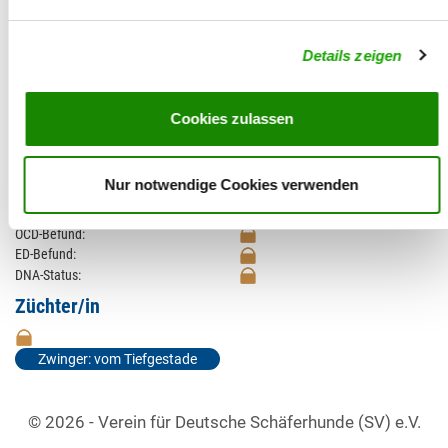
Zuchtbewertung:
Untersuchungen
Details zeigen
HD-Befund:
HD-Zuchtwert:
70
HD-Zuchtwert alt:
Cookies zulassen
Größe:
Größe-Zuchtwert:
87 (82,11%) (63.2 cm)
Größe-Zuchtwert alt:
Nur notwendige Cookies verwenden
Röntgenquote:
LÜW-Befund:
OCD-Befund:
ED-Befund:
DNA-Status:
Züchter/in
Zwinger: vom Tiefgestade
© 2026 - Verein für Deutsche Schäferhunde (SV) e.V.