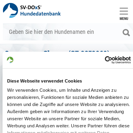
MENU
Queen vom Champ (SZ 2358069)
Stammdaten
zum Vergleich hinzufügen
Diese Webseite verwendet Cookies
Allgemein
Wir verwenden Cookies, um Inhalte und Anzeigen zu
Zuchtbuchnr.:
SZ 2358069
personalisieren, Funktionen für soziale Medien anbieten zu
Zuchtart:
können und die Zugriffe auf unsere Website zu analysieren.
Haarart:
Stockhaar
Außerdem geben wir Informationen zu Ihrer Verwendung
Farbe:
dunkelgrau,Maske
unserer Website an unsere Partner für soziale Medien,
Geschlecht:
Hündin
Werbung und Analysen weiter. Unsere Partner führen diese
Chipnr.:
981189900110063
Tätowier-Nr.:
-
Informationen möglicherweise mit weiteren Daten