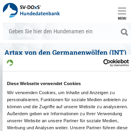
MENU
Artax von den Germanenwölfen (INT)
(SZ 2358680)
Stammdaten
Diese Webseite verwendet Cookies
zum Vergleich hinzufügen
Allgemein
Wir verwenden Cookies, um Inhalte und Anzeigen zu
personalisieren, Funktionen für soziale Medien anbieten zu
Zuchtbuchnr.:
SZ 2358680
können und die Zugriffe auf unsere Website zu analysieren.
Zuchtart:
Außerdem geben wir Informationen zu Ihrer Verwendung
Haarart:
Stockhaar
Farbe:
schwarz
unserer Website an unsere Partner für soziale Medien,
Geschlecht:
Rüde
Werbung und Analysen weiter. Unsere Partner führen diese