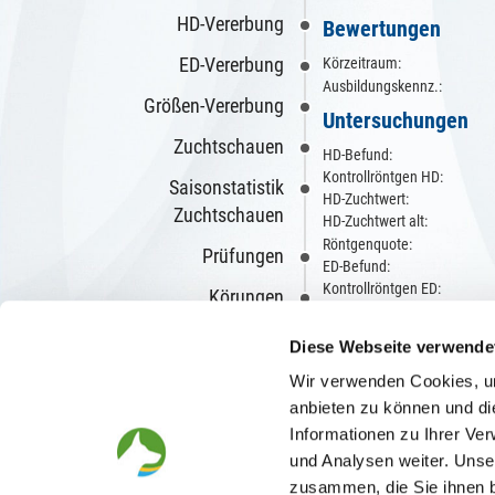
HD-Vererbung
Bewertungen
ED-Vererbung
Körzeitraum:
Ausbildungskennz.:
Größen-Vererbung
Untersuchungen
Zuchtschauen
HD-Befund:
Kontrollröntgen HD:
Saisonstatistik
HD-Zuchtwert:
Zuchtschauen
HD-Zuchtwert alt:
Röntgenquote:
Prüfungen
ED-Befund:
Kontrollröntgen ED:
Körungen
DNA-Status:
Wesensbeurteilungen
Züchter/in
Diese Webseite verwende
Richterberichte
Wir verwenden Cookies, um
Zwinger: vom Hühne
anbieten zu können und di
Videos
Informationen zu Ihrer Ve
Beschreibungen
und Analysen weiter. Unse
zusammen, die Sie ihnen b