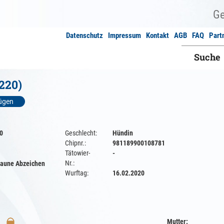
Datenschutz
Impressum
Kontakt
AGB
FAQ
Part
Suche
220)
fügen
0
Geschlecht:
Hündin
Chipnr.:
981189900108781
Tätowier-
-
Nr.:
raune Abzeichen
Wurftag:
16.02.2020
Mutter: