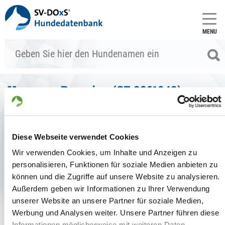
MENU
Una vom Burgring (SZ 2361942)
Stammdaten
zum Vergleich hinzufügen
Diese Webseite verwendet Cookies
Allgemein
Wir verwenden Cookies, um Inhalte und Anzeigen zu
Zuchtbuchnr.:
SZ 2361942
personalisieren, Funktionen für soziale Medien anbieten zu
Zuchtart:
können und die Zugriffe auf unsere Website zu analysieren.
Haarart:
Stockhaar
Außerdem geben wir Informationen zu Ihrer Verwendung
Farbe:
schwarz-braun
unserer Website an unsere Partner für soziale Medien,
Geschlecht:
Hündin
Werbung und Analysen weiter. Unsere Partner führen diese
Chipnr.:
981189900107789
Tätowier-Nr.:
-
Informationen möglicherweise mit weiteren Daten