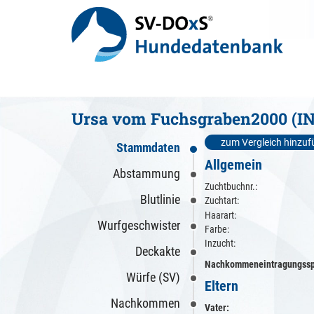
Ursa vom Fuchsgraben2000 (IN
zum Vergleich hinzu
Stammdaten
Allgemein
Abstammung
Zuchtbuchnr.:
Blutlinie
Zuchtart:
Haarart:
Wurfgeschwister
Farbe:
Inzucht:
Deckakte
Nachkommeneintragungssp
Würfe (SV)
Eltern
Nachkommen
Vater: