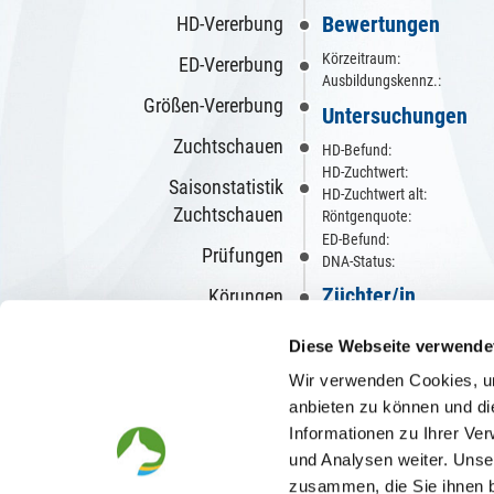
Bewertungen
HD-Vererbung
Körzeitraum:
ED-Vererbung
Ausbildungskennz.:
Größen-Vererbung
Untersuchungen
Zuchtschauen
HD-Befund:
HD-Zuchtwert:
Saisonstatistik
HD-Zuchtwert alt:
Zuchtschauen
Röntgenquote:
ED-Befund:
Prüfungen
DNA-Status:
Züchter/in
Körungen
Wesensbeurteilungen
Diese Webseite verwende
Zwinger: vom Fuchs
Richterberichte
Wir verwenden Cookies, um
anbieten zu können und di
Videos
Informationen zu Ihrer Ve
Beschreibungen
und Analysen weiter. Unse
zusammen, die Sie ihnen b