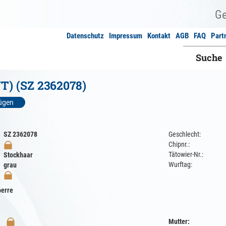
Datenschutz
Impressum
Kontakt
AGB
FAQ
Part
Suche
T) (SZ 2362078)
fügen
SZ 2362078
Geschlecht:
Chipnr.:
Tätowier-Nr.:
Stockhaar
Wurftag:
grau
erre
Mutter: