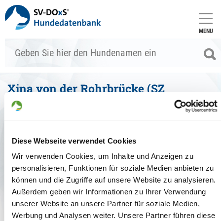
MENU
Xina von der Rohrbrücke (SZ
2367904)
Stammdaten
Diese Webseite verwendet Cookies
zum Vergleich hinzufügen
Allgemein
Wir verwenden Cookies, um Inhalte und Anzeigen zu
personalisieren, Funktionen für soziale Medien anbieten zu
Zuchtbuchnr.:
SZ 2367904
können und die Zugriffe auf unsere Website zu analysieren.
Zuchtart:
Außerdem geben wir Informationen zu Ihrer Verwendung
Haarart:
Stockhaar
Farbe:
grau-braun
unserer Website an unsere Partner für soziale Medien,
Geschlecht:
Hündin
Werbung und Analysen weiter. Unsere Partner führen diese