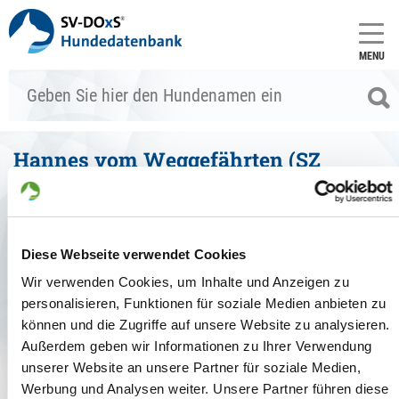
MENU
Hannes vom Weggefährten (SZ
2368073)
Stammdaten
Diese Webseite verwendet Cookies
zum Vergleich hinzufügen
Allgemein
Wir verwenden Cookies, um Inhalte und Anzeigen zu
personalisieren, Funktionen für soziale Medien anbieten zu
Zuchtbuchnr.:
SZ 2368073
können und die Zugriffe auf unsere Website zu analysieren.
Zuchtart:
Außerdem geben wir Informationen zu Ihrer Verwendung
Haarart:
Stockhaar
Farbe:
schwarz,braune Abzeichen
unserer Website an unsere Partner für soziale Medien,
Geschlecht:
Rüde
Werbung und Analysen weiter. Unsere Partner führen diese