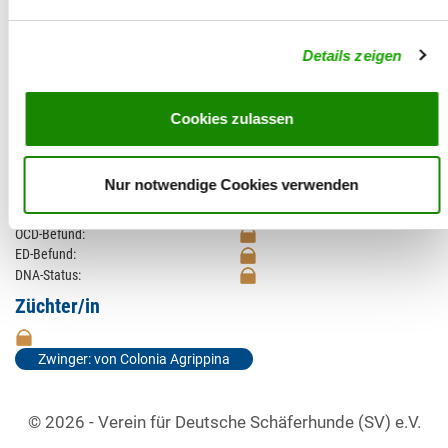
Zuchtbewertung:
Untersuchungen
Details zeigen
HD-Befund:
HD-Zuchtwert:
94
HD-Zuchtwert alt:
Cookies zulassen
Größe:
Größe-Zuchtwert:
85 (82,31%) (62 cm)
Größe-Zuchtwert alt:
Nur notwendige Cookies verwenden
Röntgenquote:
LÜW-Befund:
OCD-Befund:
ED-Befund:
DNA-Status:
Züchter/in
Zwinger: von Colonia Agrippina
© 2026 - Verein für Deutsche Schäferhunde (SV) e.V.