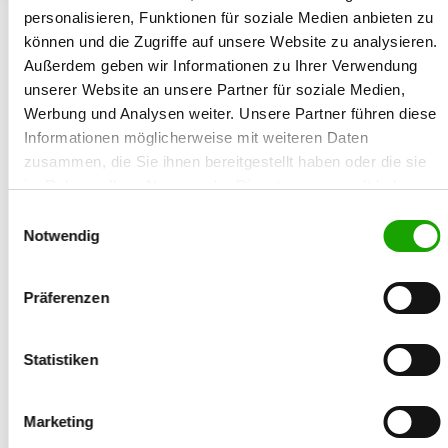
personalisieren, Funktionen für soziale Medien anbieten zu
zum Vergleich hinzufügen
können und die Zugriffe auf unsere Website zu analysieren.
Außerdem geben wir Informationen zu Ihrer Verwendung
Allgemein
unserer Website an unsere Partner für soziale Medien,
Zuchtbuchnr.:
SZ 2371618
Werbung und Analysen weiter. Unsere Partner führen diese
Zuchtart:
Informationen möglicherweise mit weiteren Daten
Haarart:
Stockhaar
zusammen, die Sie ihnen bereitgestellt haben oder die sie
Farbe:
schwarz
Geschlecht:
Rüde
im Rahmen Ihrer Nutzung der Dienste gesammelt haben.
Chipnr.:
981189900117998
Sie geben Einwilligung zu unseren Cookies, wenn Sie
Einwilligungsauswahl
Tätowier-Nr.:
-
unsere Webseite weiterhin nutzen.
Notwendig
Wurftag:
24.01.2021
Inzucht:
Präferenzen
Eltern
Vater:
Mutter:
Statistiken
Bewertungen
Körzeitraum:
Marketing
Ausbildungskennz.: