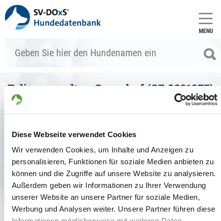
MENU
Felin vom alten Grenzhof (SZ 2381875)
Stammdaten
zum Vergleich hinzufügen
Diese Webseite verwendet Cookies
Allgemein
Wir verwenden Cookies, um Inhalte und Anzeigen zu
Zuchtbuchnr.:
SZ 2381875
personalisieren, Funktionen für soziale Medien anbieten zu
Zuchtart:
können und die Zugriffe auf unsere Website zu analysieren.
Haarart:
Stockhaar
Außerdem geben wir Informationen zu Ihrer Verwendung
Farbe:
grau
unserer Website an unsere Partner für soziale Medien,
Geschlecht:
Hündin
Werbung und Analysen weiter. Unsere Partner führen diese
Chipnr.:
981189900136252
Tätowier-Nr.:
-
Informationen möglicherweise mit weiteren Daten