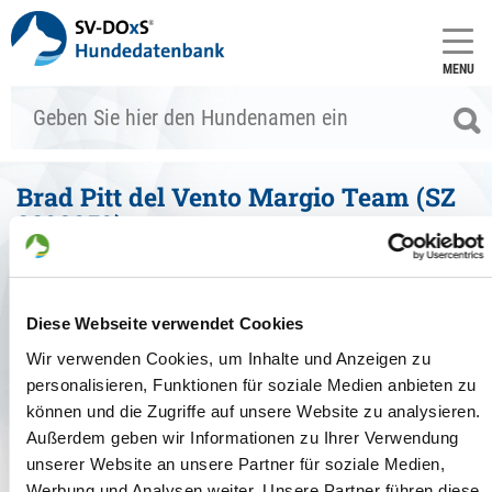
MENU
Brad Pitt del Vento Margio Team (SZ
2398959)
Stammdaten
zum Vergleich hinzufügen
Diese Webseite verwendet Cookies
Allgemein
Wir verwenden Cookies, um Inhalte und Anzeigen zu
personalisieren, Funktionen für soziale Medien anbieten zu
Zuchtbuchnr.:
SZ 2398959, BEK 212674
Zuchtart:
können und die Zugriffe auf unsere Website zu analysieren.
Haarart:
Stockhaar
Außerdem geben wir Informationen zu Ihrer Verwendung
Farbe:
schwarz-braun
unserer Website an unsere Partner für soziale Medien,
Geschlecht:
Rüde
Werbung und Analysen weiter. Unsere Partner führen diese