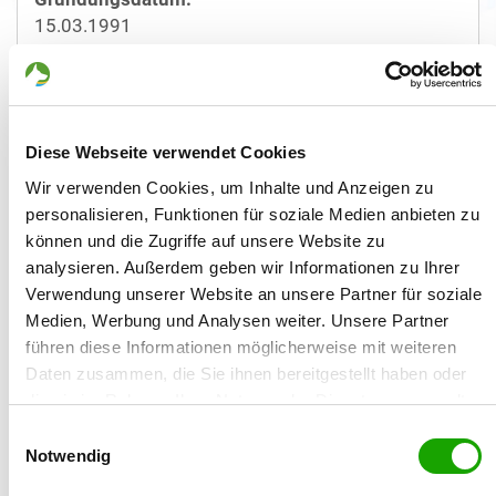
15.03.1991
Züchtername:
Michael Tietz
Diese Webseite verwendet Cookies
Straße/Nr.:
Nielsenstr. 22
Wir verwenden Cookies, um Inhalte und Anzeigen zu
personalisieren, Funktionen für soziale Medien anbieten zu
Plz/Ort:
können und die Zugriffe auf unsere Website zu
28355 Bremen
analysieren. Außerdem geben wir Informationen zu Ihrer
Verwendung unserer Website an unsere Partner für soziale
Land:
Medien, Werbung und Analysen weiter. Unsere Partner
Deutschland
führen diese Informationen möglicherweise mit weiteren
Daten zusammen, die Sie ihnen bereitgestellt haben oder
Email:
die sie im Rahmen Ihrer Nutzung der Dienste gesammelt
stadtmusikanten.bremen@web.de
haben. Sie geben Einwilligung zu unseren Cookies, wenn
Einwilligungsauswahl
Sie unsere Webseite weiterhin nutzen.
Notwendig