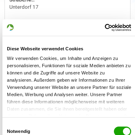
Unterdorf 17
Plz/Ort:
99947 Illeben
Land:
Diese Webseite verwendet Cookies
Deutschland
Wir verwenden Cookies, um Inhalte und Anzeigen zu
Telefon:
personalisieren, Funktionen für soziale Medien anbieten zu
03603845406
können und die Zugriffe auf unsere Website zu
analysieren. Außerdem geben wir Informationen zu Ihrer
Mobil:
Verwendung unserer Website an unsere Partner für soziale
01753301011
Medien, Werbung und Analysen weiter. Unsere Partner
führen diese Informationen möglicherweise mit weiteren
Email:
Daten zusammen, die Sie ihnen bereitgestellt haben oder
MAIL@hundepension-reinlaender.de
die sie im Rahmen Ihrer Nutzung der Dienste gesammelt
haben. Sie geben Einwilligung zu unseren Cookies, wenn
Einwilligungsauswahl
Sie unsere Webseite weiterhin nutzen.
Notwendig