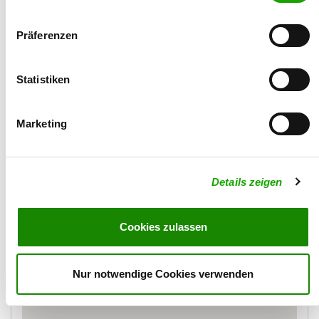
Anschrift der Zwingeranlage, falls abweichend
Land:
Präferenzen
Deutschland
Statistiken
Marketing
Details zeigen
Cookies zulassen
Karte
Nur notwendige Cookies verwenden