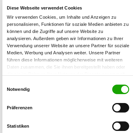
16.03.1960
Diese Webseite verwendet Cookies
Wir verwenden Cookies, um Inhalte und Anzeigen zu
Breeder:
personalisieren, Funktionen für soziale Medien anbieten zu
Hubert Jäger
können und die Zugriffe auf unsere Website zu
analysieren. Außerdem geben wir Informationen zu Ihrer
Street/No.:
Verwendung unserer Website an unsere Partner für soziale
Hauptstr. 82
Medien, Werbung und Analysen weiter. Unsere Partner
führen diese Informationen möglicherweise mit weiteren
Zip/City:
Daten zusammen, die Sie ihnen bereitgestellt haben oder
63743 Aschaffenburg
die sie im Rahmen Ihrer Nutzung der Dienste gesammelt
haben. Sie geben Einwilligung zu unseren Cookies, wenn
Einwilligungsauswahl
Country:
Sie unsere Webseite weiterhin nutzen.
Notwendig
Germany
Mobile:
Präferenzen
017660923215
Statistiken
Email: