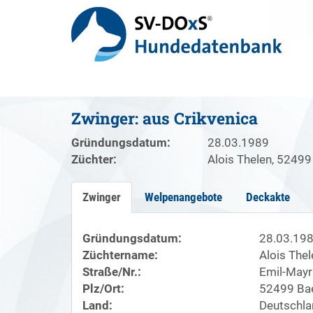
Zwinger: aus Crikvenica
Gründungsdatum:
28.03.1989
Züchter:
Alois Thelen, 52499
Zwinger
Welpenangebote
Deckakte
Gründungsdatum:
28.03.19
Züchtername:
Alois Thel
Straße/Nr.:
Emil-Mayri
Plz/Ort:
52499 Bae
Land:
Deutschla