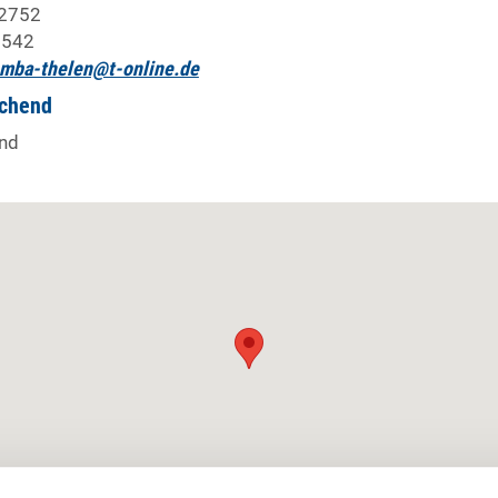
2752
 542
mba-thelen@t-online.de
ichend
nd