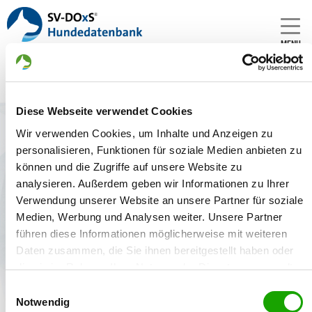
MENU
Diese Webseite verwendet Cookies
Zwinger: vom Haus Woiwode
Wir verwenden Cookies, um Inhalte und Anzeigen zu
Gründungsdatum:
personalisieren, Funktionen für soziale Medien anbieten zu
29.01.1996
können und die Zugriffe auf unsere Website zu
analysieren. Außerdem geben wir Informationen zu Ihrer
Züchter:
Verwendung unserer Website an unsere Partner für soziale
Jürgen Woiwode, 37539 Bad Grund - Deutschland
Medien, Werbung und Analysen weiter. Unsere Partner
führen diese Informationen möglicherweise mit weiteren
Daten zusammen, die Sie ihnen bereitgestellt haben oder
die sie im Rahmen Ihrer Nutzung der Dienste gesammelt
Zwinger
Welpenangebote
Deckakte
haben. Sie geben Einwilligung zu unseren Cookies, wenn
Einwilligungsauswahl
Sie unsere Webseite weiterhin nutzen.
Notwendig