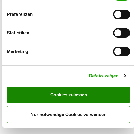
Präferenzen
Statistiken
© 2026 - Verein für Deutsche Schäferhunde (SV) e.V.
Marketing
Details zeigen
Cookies zulassen
Nur notwendige Cookies verwenden