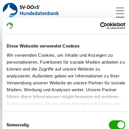
MENU
Diese Webseite verwendet Cookies
Zwinger: vom Teichblick
Wir verwenden Cookies, um Inhalte und Anzeigen zu
Gründungsdatum:
personalisieren, Funktionen für soziale Medien anbieten zu
30.11.2001
können und die Zugriffe auf unsere Website zu
analysieren. Außerdem geben wir Informationen zu Ihrer
Züchter:
Verwendung unserer Website an unsere Partner für soziale
Bernd Brunner, 67459 Böhl-Iggelheim - Deutschland
Medien, Werbung und Analysen weiter. Unsere Partner
führen diese Informationen möglicherweise mit weiteren
Daten zusammen, die Sie ihnen bereitgestellt haben oder
die sie im Rahmen Ihrer Nutzung der Dienste gesammelt
Zwinger
Welpenangebote
Deckakte
haben. Sie geben Einwilligung zu unseren Cookies, wenn
Einwilligungsauswahl
Sie unsere Webseite weiterhin nutzen.
Notwendig