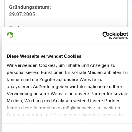
Gründungsdatum:
29.07.2005
Züchtername:
Lutz Ringer
Straße/Nr.:
Diese Webseite verwendet Cookies
Eckartsweiler 8
Wir verwenden Cookies, um Inhalte und Anzeigen zu
Plz/Ort:
personalisieren, Funktionen für soziale Medien anbieten zu
91578 Leutershausen
können und die Zugriffe auf unsere Website zu
analysieren. Außerdem geben wir Informationen zu Ihrer
Land:
Verwendung unserer Website an unsere Partner für soziale
Deutschland
Medien, Werbung und Analysen weiter. Unsere Partner
führen diese Informationen möglicherweise mit weiteren
Mobil:
Daten zusammen, die Sie ihnen bereitgestellt haben oder
01712261947
die sie im Rahmen Ihrer Nutzung der Dienste gesammelt
haben. Sie geben Einwilligung zu unseren Cookies, wenn
Einwilligungsauswahl