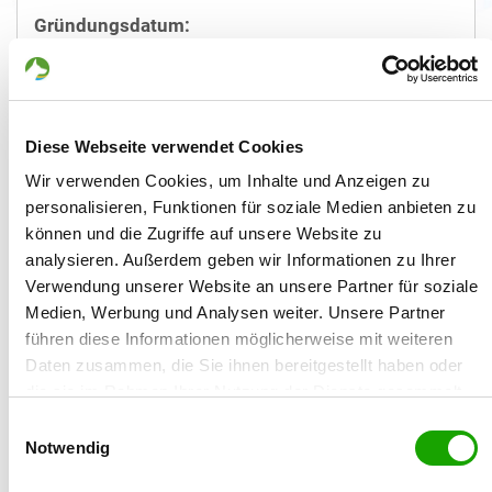
Gründungsdatum:
09.01.2008
Züchtername:
Sarah von Parzottka-Lipinski
Diese Webseite verwendet Cookies
Wir verwenden Cookies, um Inhalte und Anzeigen zu
Straße/Nr.:
personalisieren, Funktionen für soziale Medien anbieten zu
Oberaußemer Str. 45
können und die Zugriffe auf unsere Website zu
analysieren. Außerdem geben wir Informationen zu Ihrer
Plz/Ort:
Verwendung unserer Website an unsere Partner für soziale
50129 Bergheim
Medien, Werbung und Analysen weiter. Unsere Partner
führen diese Informationen möglicherweise mit weiteren
Land:
Daten zusammen, die Sie ihnen bereitgestellt haben oder
Deutschland
die sie im Rahmen Ihrer Nutzung der Dienste gesammelt
haben. Sie geben Einwilligung zu unseren Cookies, wenn
Telefon:
Einwilligungsauswahl
Sie unsere Webseite weiterhin nutzen.
0157/72526332
Notwendig