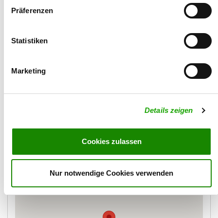
Mobil:
Präferenzen
0157/72526332
Email:
Statistiken
svpl1983@gmail.com
Marketing
Beschreibung
Details zeigen
Leistungszucht Deutscher Schäferhunde
Cookies zulassen
Karte
Nur notwendige Cookies verwenden