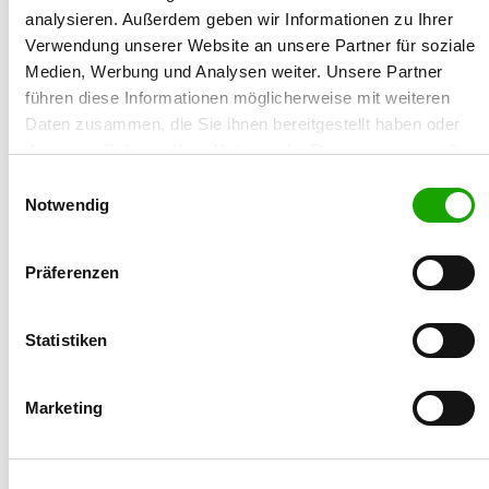
analysieren. Außerdem geben wir Informationen zu Ihrer
19.08.2008
Verwendung unserer Website an unsere Partner für soziale
Medien, Werbung und Analysen weiter. Unsere Partner
Züchtername:
führen diese Informationen möglicherweise mit weiteren
Robert Petersdorff
Daten zusammen, die Sie ihnen bereitgestellt haben oder
die sie im Rahmen Ihrer Nutzung der Dienste gesammelt
Straße/Nr.:
haben. Sie geben Einwilligung zu unseren Cookies, wenn
Lessingstr. 266
Einwilligungsauswahl
Sie unsere Webseite weiterhin nutzen.
Notwendig
Plz/Ort:
16515 Oranienburg
Präferenzen
Land:
Deutschland
Statistiken
Telefon:
Marketing
01721025538