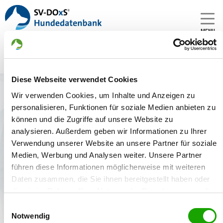
MENU
Diese Webseite verwendet Cookies
Zwinger: von Baccara
Wir verwenden Cookies, um Inhalte und Anzeigen zu
Gründungsdatum:
personalisieren, Funktionen für soziale Medien anbieten zu
19.12.1979
können und die Zugriffe auf unsere Website zu
analysieren. Außerdem geben wir Informationen zu Ihrer
Züchter:
Verwendung unserer Website an unsere Partner für soziale
Horst-Peter Tacke, 33154 Salzkotten - Deutschland
Medien, Werbung und Analysen weiter. Unsere Partner
führen diese Informationen möglicherweise mit weiteren
Daten zusammen, die Sie ihnen bereitgestellt haben oder
die sie im Rahmen Ihrer Nutzung der Dienste gesammelt
Welpenangebote
Deckakte
haben. Sie geben Einwilligung zu unseren Cookies, wenn
Einwilligungsauswahl
Sie unsere Webseite weiterhin nutzen.
Notwendig