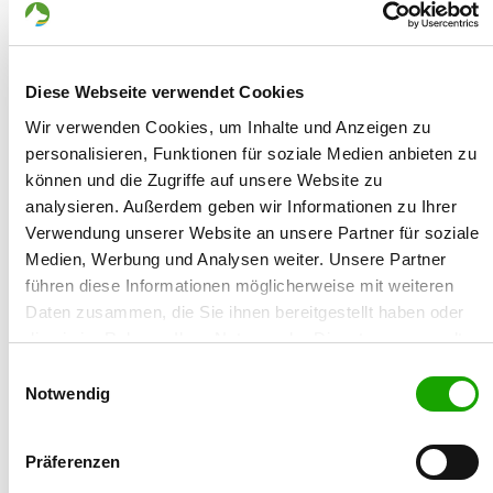
21.10.1974
Züchtername:
Diese Webseite verwendet Cookies
Georg Mackle
Wir verwenden Cookies, um Inhalte und Anzeigen zu
personalisieren, Funktionen für soziale Medien anbieten zu
Straße/Nr.:
können und die Zugriffe auf unsere Website zu
Claudius-Lojet-Str. 7
analysieren. Außerdem geben wir Informationen zu Ihrer
Verwendung unserer Website an unsere Partner für soziale
Plz/Ort:
Medien, Werbung und Analysen weiter. Unsere Partner
67133 Maxdorf
führen diese Informationen möglicherweise mit weiteren
Daten zusammen, die Sie ihnen bereitgestellt haben oder
Land:
die sie im Rahmen Ihrer Nutzung der Dienste gesammelt
Deutschland
haben. Sie geben Einwilligung zu unseren Cookies, wenn
Einwilligungsauswahl
Sie unsere Webseite weiterhin nutzen.
Notwendig
Anschrift der Zwingeranlage, falls abweichend
Präferenzen
Name: