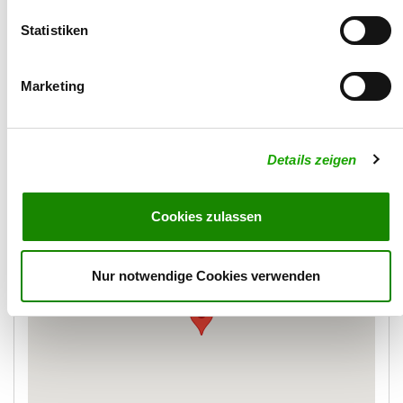
von der Pfalzperle
Straße/Nr.:
Statistiken
Claudius-Lojet-Str. 7
Plz/Ort:
Marketing
67133 Maxdorf
Land:
Deutschland
Details zeigen
Karte
Cookies zulassen
Nur notwendige Cookies verwenden