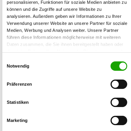
personalisieren, Funktionen für soziale Medien anbieten zu
25.04.1978
können und die Zugriffe auf unsere Website zu
analysieren. Außerdem geben wir Informationen zu Ihrer
Züchtername:
Verwendung unserer Website an unsere Partner für soziale
Bernhard Rommeswinkel
Medien, Werbung und Analysen weiter. Unsere Partner
führen diese Informationen möglicherweise mit weiteren
Straße/Nr.:
Daten zusammen, die Sie ihnen bereitgestellt haben oder
Sandstr. 7
die sie im Rahmen Ihrer Nutzung der Dienste gesammelt
haben. Sie geben Einwilligung zu unseren Cookies, wenn
Einwilligungsauswahl
Plz/Ort:
Sie unsere Webseite weiterhin nutzen.
Notwendig
48249 Dülmen
Land:
Präferenzen
Deutschland
Statistiken
Karte
Marketing