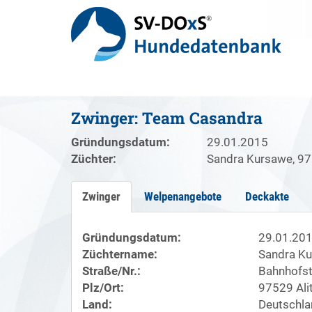
Zwinger: Team Casandra
Gründungsdatum:
29.01.2015
Züchter:
Sandra Kursawe, 97
Zwinger
Welpenangebote
Deckakte
Gründungsdatum:
29.01.20
Züchtername:
Sandra K
Straße/Nr.:
Bahnhofst
Plz/Ort:
97529 Ali
Land:
Deutschla