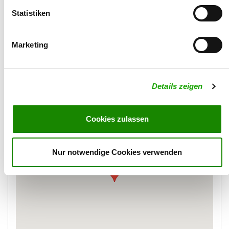
Mobil:
Statistiken
01703606894
Email:
Marketing
k.h.franz@gmx.de
Details zeigen
Karte
Cookies zulassen
Nur notwendige Cookies verwenden