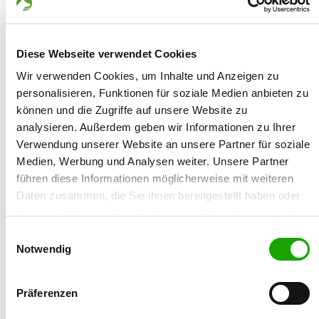
Gründungsdatum:
05.08.2015
Diese Webseite verwendet Cookies
Züchtername:
Wir verwenden Cookies, um Inhalte und Anzeigen zu
Karl-Heinz Franz
personalisieren, Funktionen für soziale Medien anbieten zu
können und die Zugriffe auf unsere Website zu
Straße/Nr.:
analysieren. Außerdem geben wir Informationen zu Ihrer
Zur Warte 16
Verwendung unserer Website an unsere Partner für soziale
Medien, Werbung und Analysen weiter. Unsere Partner
Plz/Ort:
führen diese Informationen möglicherweise mit weiteren
36396 Steinau a.d.Straße
Daten zusammen, die Sie ihnen bereitgestellt haben oder
die sie im Rahmen Ihrer Nutzung der Dienste gesammelt
Land:
haben. Sie geben Einwilligung zu unseren Cookies, wenn
Einwilligungsauswahl
Deutschland
Sie unsere Webseite weiterhin nutzen.
Notwendig
Telefon:
06663918277
Präferenzen