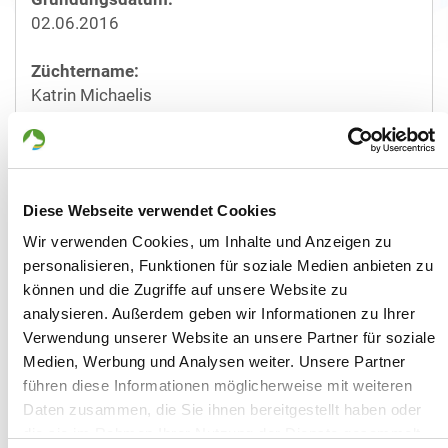
02.06.2016
Züchtername:
Katrin Michaelis
Straße/Nr.:
Feldweg 2
Diese Webseite verwendet Cookies
Plz/Ort:
17398 Ducherow
Wir verwenden Cookies, um Inhalte und Anzeigen zu
personalisieren, Funktionen für soziale Medien anbieten zu
Land:
können und die Zugriffe auf unsere Website zu
Deutschland
analysieren. Außerdem geben wir Informationen zu Ihrer
Verwendung unserer Website an unsere Partner für soziale
Telefon:
Medien, Werbung und Analysen weiter. Unsere Partner
015122648031
führen diese Informationen möglicherweise mit weiteren
Daten zusammen, die Sie ihnen bereitgestellt haben oder
Mobil:
die sie im Rahmen Ihrer Nutzung der Dienste gesammelt