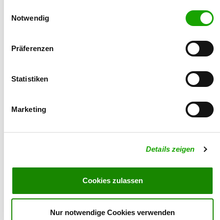
015122648031
haben. Sie geben Einwilligung zu unseren Cookies, wenn
Einwilligungsauswahl
Sie unsere Webseite weiterhin nutzen.
Notwendig
Email:
katrinm.0910@gmx.de
Präferenzen
Statistiken
Marketing
Details zeigen
Cookies zulassen
Nur notwendige Cookies verwenden